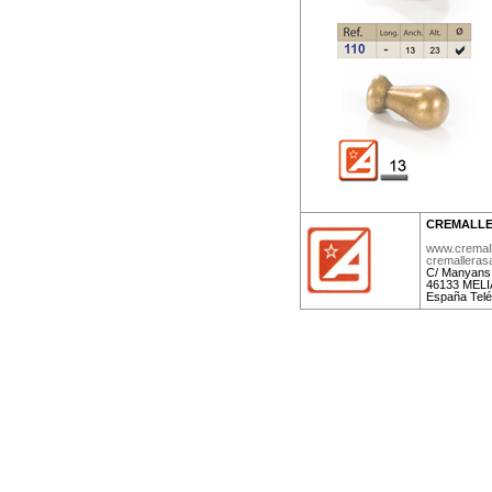
CREMALLE
www.cremal
cremallera
C/ Manyans,
46133 MELIA
España Telé