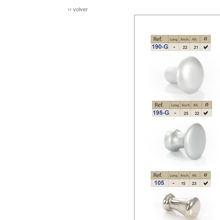
‹‹ volver