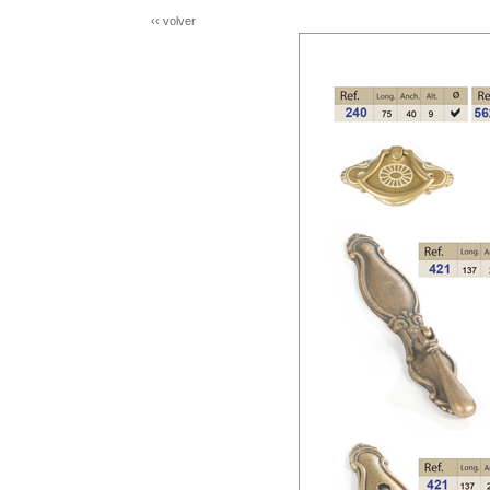
‹‹ volver