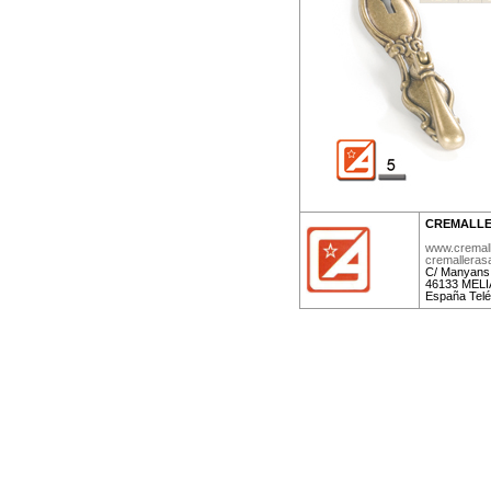
CREMALLE
www.cremal
cremallera
C/ Manyans,
46133 MELIA
España Telé