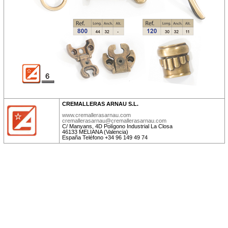
CREMALLERAS ARNAU S.L.
www.cremallerasarnau.com
cremallerasarnau@cremallerasarnau.com
C/ Manyans, 4D Polígono Industrial La Closa
46133 MELIANA (Valencia)
España Teléfono +34 96 149 49 74