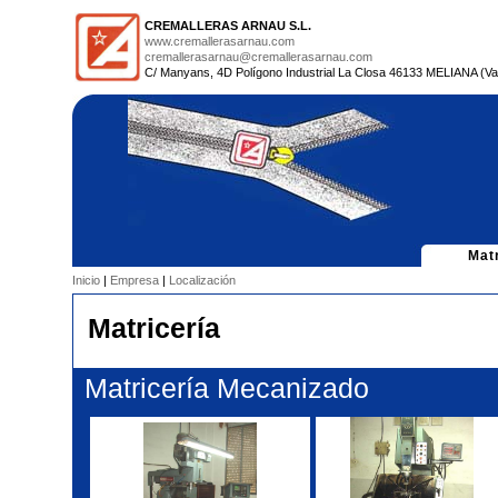
CREMALLERAS ARNAU S.L.
www.cremallerasarnau.com
cremallerasarnau@cremallerasarnau.com
C/ Manyans, 4D Polígono Industrial La Closa 46133 MELIANA (Val
Matr
Inicio
|
Empresa
|
Localización
Matricería
Matricería Mecanizado